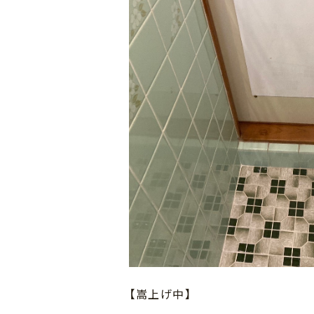
【嵩上げ中】