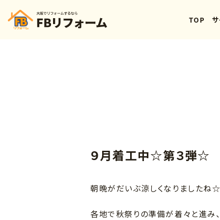
TOP
サ
９月着工中☆第３弾☆
朝晩がだいぶ涼しくなりましたね
各地で秋祭りの準備が着々と進み、